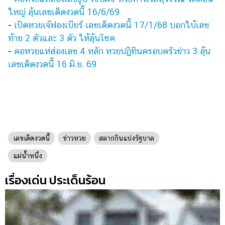
แต่งงาน
ใหญ่ ลุ้นเลขเด็ดงวดนี้ 16/6/69
-
เปิดหวยเจ๊ฟองเบียร์ เลขเด็ดงวดนี้ 17/1/68 บอกใบ้เลข
แม่
และ
ท้าย 2 ตัวและ 3 ตัว ให้ลุ้นโชค
เด็ก
-
คอหวยแห่ส่องเลข 4 หลัก หวยปฏิทินครอบครัวข่าว 3 ลุ้น
เลขเด็ดงวดนี้ 16 มิ.ย. 69
สัตว์
เลี้ยง
Infographic
บริการ
เลขเด็ดงวดนี้
ข่าวหวย
สลากกินแบ่งรัฐบาล
แอปฯ
กระปุก
แม่น้ำหนึ่ง
คอร์ส
เรื่องเด่น ประเด็นร้อน
ออนไลน์
เรียน
เลข