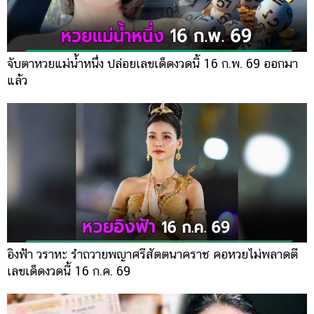
จับตาหวยแม่น้ำหนึ่ง ปล่อยเลขเด็ดงวดนี้ 16 ก.พ. 69 ออกมา
แล้ว
อิงฟ้า วราหะ รำถวายพญาศรีสัตตนาคราช คอหวยไม่พลาดตี
เลขเด็ดงวดนี้ 16 ก.ค. 69