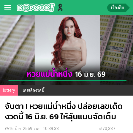
เรื่องฮิต
ข่าว-
ความ
รู้
ข่าว
ข่าว
บันเทิง
ตรวจ
lottery
เลขเด็ดงวดนี้
หวย
จับตา ! หวยแม่น้ำหนึ่ง ปล่อยเลขเด็ด
ผล
บอล
งวดนี้ 16 มิ.ย. 69 ให้ลุ้นแบบจัดเต็ม
สด
การ
16 มิ.ย. 2569 เวลา 10:39:38
70,387