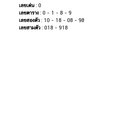
เลขเด่น
: 0
รถยนต์
เลขตาราง
: 0 – 1 – 8 – 9
บ้าน
เลขสองตัว
: 10 – 18 – 08 – 98
และ
เลขสามตัว
: 018 – 918
การ
ตกแต่ง
มือ
ถือ
ราคา
ทอง
ราคา
น้ำมัน
วา
ไร
ตี้