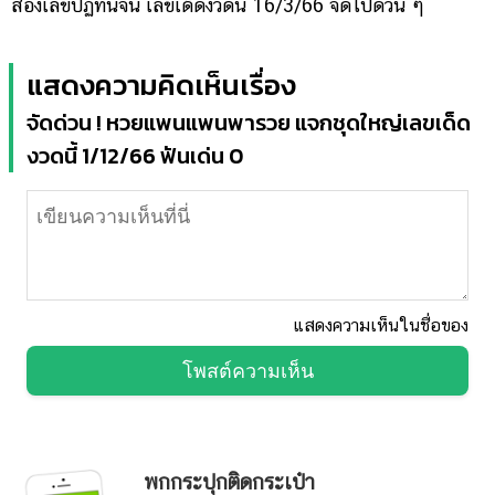
ส่องเลขปฏิทินจีน เลขเด็ดงวดนี้ 16/3/66 จดไปด่วน ๆ
แสดงความคิดเห็นเรื่อง
จัดด่วน ! หวยแพนแพนพารวย แจกชุดใหญ่เลขเด็ด
งวดนี้ 1/12/66 ฟันเด่น 0
แสดงความเห็นในชื่อของ
โพสต์ความเห็น
พกกระปุกติดกระเป๋า