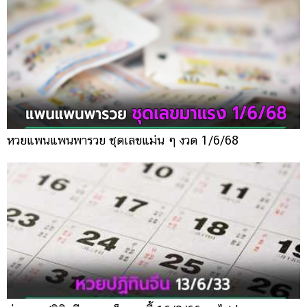
หวยแพนแพนพารวย ชุดเลขแม่น ๆ งวด 1/6/68